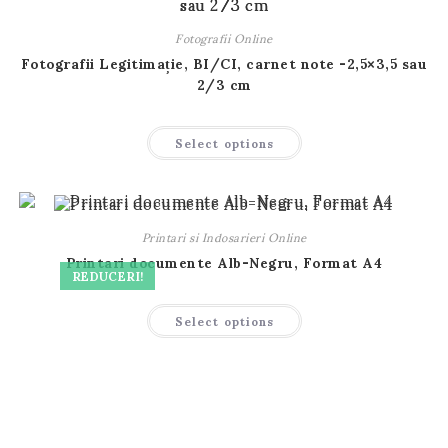
Opțiunile
pot
fi
Fotografii Online
alese
în
Fotografii Legitimație, BI/CI, carnet note -2,5×3,5 sau
pagina
2/3 cm
produsului.
Acest
Select options
produs
are
mai
multe
variații.
Opțiunile
pot
Printari si Indosarieri Online
fi
alese
Printari documente Alb-Negru, Format A4
în
REDUCERI!
pagina
produsului.
Acest
Select options
produs
are
mai
multe
variații.
Opțiunile
pot
fi
alese