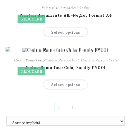
Opțiunile
pot
Printari si Indosarieri Online
fi
alese
Printari documente Alb-Negru, Format A4
în
REDUCERI!
pagina
produsului.
Acest
Select options
produs
are
mai
multe
variații.
Opțiunile
pot
Cadou Ramă Foto/Tablou Personalizat
,
Cadouri Personalizate
fi
alese
Cadou Rama foto Colaj Family FY001
în
REDUCERI!
pagina
produsului.
Select options