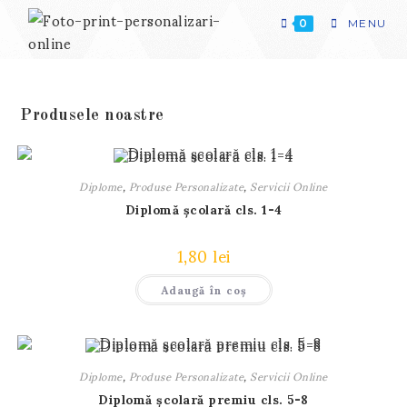
Skip
to
0
MENU
content
Produsele noastre
Diplome
,
Produse Personalizate
,
Servicii Online
Diplomă școlară cls. 1-4
1,80
lei
Adaugă în coș
Diplome
,
Produse Personalizate
,
Servicii Online
Diplomă școlară premiu cls. 5-8