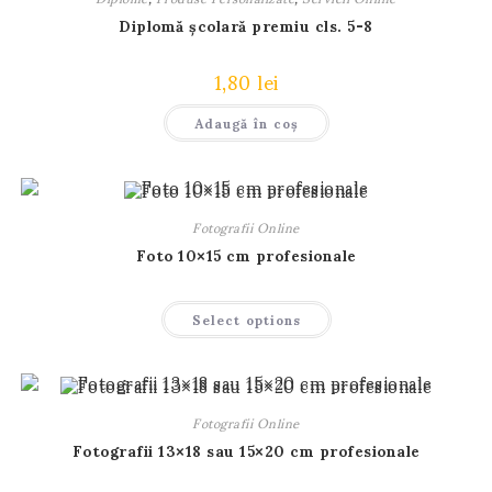
Diplomă școlară premiu cls. 5-8
1,80
lei
Adaugă în coș
Fotografii Online
Foto 10×15 cm profesionale
Acest
Select options
produs
are
mai
multe
variații.
Opțiunile
pot
Fotografii Online
fi
alese
Fotografii 13×18 sau 15×20 cm profesionale
în
pagina
produsului.