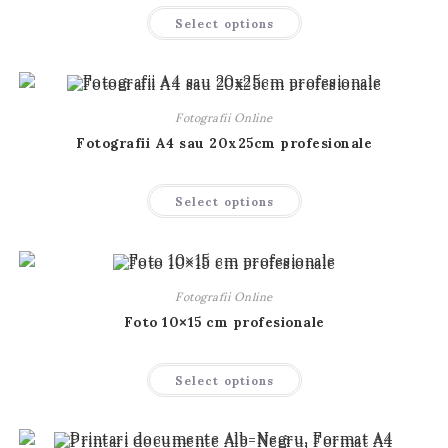
produsului.
Acest
Select options
produs
are
mai
multe
variații.
Opțiunile
pot
Fotografii Online
fi
alese
Fotografii A4 sau 20x25cm profesionale
în
pagina
produsului.
Acest
Select options
produs
are
mai
multe
variații.
Opțiunile
pot
Fotografii Online
fi
alese
Foto 10×15 cm profesionale
în
pagina
produsului.
Acest
Select options
produs
are
mai
multe
variații.