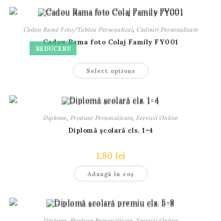
Cadou Ramă Foto/Tablou Personalizat
,
Cadouri Personalizate
Cadou Rama foto Colaj Family FY001
REDUCERI!
Select options
Diplome
,
Produse Personalizate
,
Servicii Online
Diplomă școlară cls. 1-4
1,80
lei
Adaugă în coș
Diplome
,
Produse Personalizate
,
Servicii Online