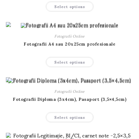
Acest
Select options
produs
are
mai
multe
variații.
Opțiunile
pot
Fotografii Online
fi
alese
Fotografii A4 sau 20x25cm profesionale
în
pagina
produsului.
Acest
Select options
produs
are
mai
multe
variații.
Opțiunile
pot
Fotografii Online
fi
alese
Fotografii Diploma (3x4cm), Pasaport (3,5×4,5cm)
în
pagina
produsului.
Acest
Select options
produs
are
mai
multe
variații.