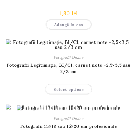
1,80
lei
Adaugă în coș
Fotografii Online
Fotografii Legitimație, BI/CI, carnet note -2,5×3,5 sau
2/3 cm
Acest
Select options
produs
are
mai
multe
variații.
Opțiunile
pot
Fotografii Online
fi
alese
Fotografii 13×18 sau 15×20 cm profesionale
în
pagina