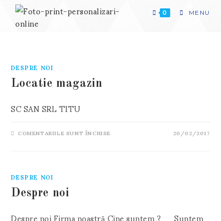
Skip
to
0
MENU
content
DESPRE NOI
Locatie magazin
SC SAN SRL TITU
PENTRU
COMENTARIILE SUNT ÎNCHISE
20/02/2017
LOCATIE
MAGAZIN
DESPRE NOI
Despre noi
Despre noi Firma noastră Cine suntem ? Suntem