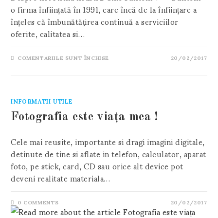
o firma înființată în 1991, care încă de la înființare a
înțeles că îmbunătăţirea continuă a serviciilor
oferite, calitatea si…
PENTRU
COMENTARIILE SUNT ÎNCHISE
20/02/2017
DESPRE
NOI
INFORMATII UTILE
Fotografia este viața mea !
Cele mai reusite, importante si dragi imagini digitale,
detinute de tine si aflate in telefon, calculator, aparat
foto, pe stick, card, CD sau orice alt device pot
deveni realitate materiala…
0 COMMENTS
20/02/2017