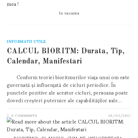
In vacanta
INFORMATII UTILE
CALCUL BIORITM: Durata, Tip,
Calendar, Manifestari
Conform teoriei bioritmurilor viaţa unui om este
guvernată şi influenţată de cicluri periodice. În
punctele pozitive ale acestor cicluri, persoana poate
dovedi creşteri puternice ale capabilităţilor sale…
0 COMMENTS
20/02/2017
BIORITMUL-SI-MODUL-CUM-NE-INFLUENTEAZA-