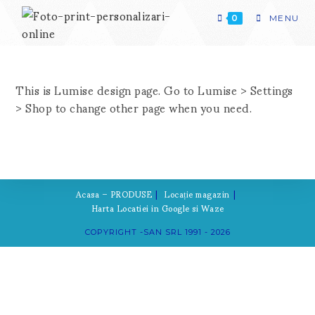
Skip
to
0
MENU
content
This is Lumise design page. Go to Lumise > Settings
> Shop to change other page when you need.
Acasa – PRODUSE
Locație magazin
Harta Locatiei in Google si Waze
COPYRIGHT -SAN SRL 1991 - 2026