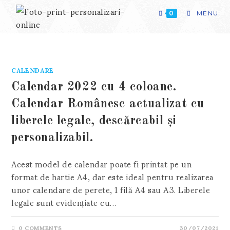
Skip
to
0
MENU
content
CALENDARE
Calendar 2022 cu 4 coloane.
Calendar Românesc actualizat cu
liberele legale, descărcabil și
personalizabil.
Acest model de calendar poate fi printat pe un
format de hartie A4, dar este ideal pentru realizarea
unor calendare de perete, 1 filă A4 sau A3. Liberele
legale sunt evidențiate cu…
0 COMMENTS
30/07/2021