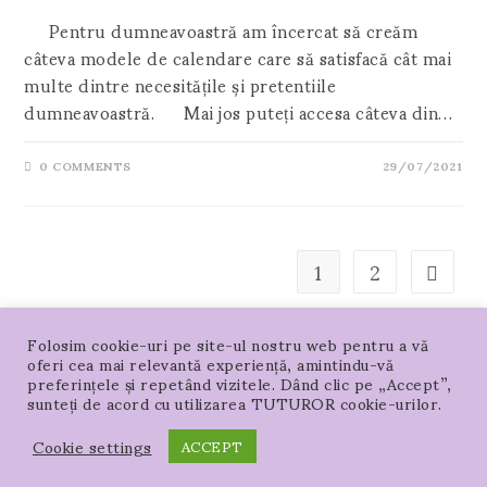
Pentru dumneavoastră am încercat să creăm
câteva modele de calendare care să satisfacă cât mai
multe dintre necesitățile și pretentiile
dumneavoastră. Mai jos puteți accesa câteva din…
0 COMMENTS
29/07/2021
1
2
Go to t
Folosim cookie-uri pe site-ul nostru web pentru a vă
oferi cea mai relevantă experiență, amintindu-vă
preferințele și repetând vizitele. Dând clic pe „Accept”,
sunteți de acord cu utilizarea TUTUROR cookie-urilor.
Acasa – PRODUSE
Locație magazin
Harta Locatiei in Google si Waze
Cookie settings
ACCEPT
COPYRIGHT -SAN SRL 1991 - 2026