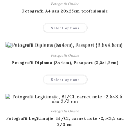
pot
Fotografii Online
fi
alese
Fotografii A4 sau 20x25cm profesionale
în
pagina
produsului.
Acest
Select options
produs
are
mai
multe
variații.
Opțiunile
pot
Fotografii Online
fi
alese
Fotografii Diploma (3x4cm), Pasaport (3,5×4,5cm)
în
pagina
produsului.
Acest
Select options
produs
are
mai
multe
variații.
Opțiunile
pot
fi
Fotografii Online
alese
în
Fotografii Legitimație, BI/CI, carnet note -2,5×3,5 sau
pagina
2/3 cm
produsului.