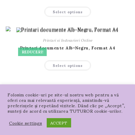
Acest
Select options
produs
are
mai
multe
variații.
Opțiunile
pot
Printari si Indosarieri Online
fi
alese
Printari documente Alb-Negru, Format A4
în
REDUCERI!
pagina
produsului.
Acest
Select options
produs
are
mai
multe
variații.
Opțiunile
pot
Folosim cookie-uri pe site-ul nostru web pentru a vă
fi
oferi cea mai relevantă experiență, amintindu-vă
alese
în
preferințele și repetând vizitele. Dând clic pe „Accept”,
pagina
sunteți de acord cu utilizarea TUTUROR cookie-urilor.
produsului.
Acasa – PRODUSE
Locație magazin
Harta Locatiei in Google si Waze
Cookie settings
ACCEPT
COPYRIGHT -SAN SRL 1991 - 2026