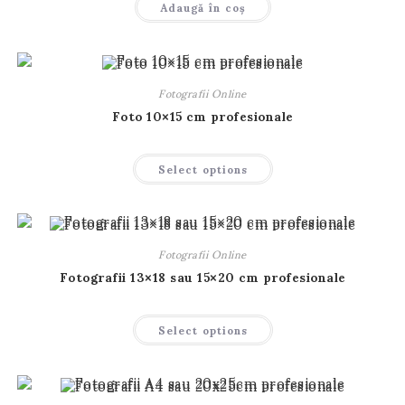
Adaugă în coș
Fotografii Online
Foto 10×15 cm profesionale
Acest
Select options
produs
are
mai
multe
variații.
Opțiunile
pot
Fotografii Online
fi
alese
Fotografii 13×18 sau 15×20 cm profesionale
în
pagina
produsului.
Acest
Select options
produs
are
mai
multe
variații.
Opțiunile