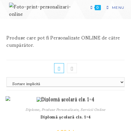
Skip
to
0
MENU
content
Produse care pot fi Personalizate ONLINE de către
cumpărător.
Diplome
,
Produse Personalizate
,
Servicii Online
Diplomă școlară cls. 1-4