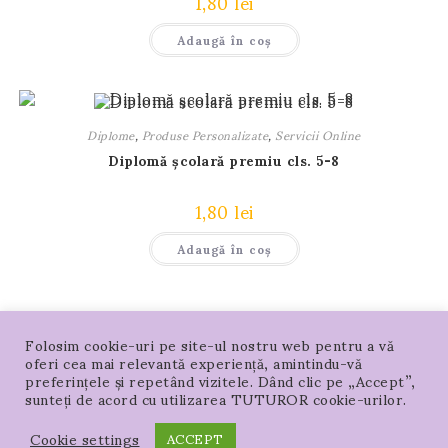
1,80
lei
Adaugă în coș
Diplome
,
Produse Personalizate
,
Servicii Online
Diplomă școlară premiu cls. 5-8
1,80
lei
Adaugă în coș
Folosim cookie-uri pe site-ul nostru web pentru a vă
oferi cea mai relevantă experiență, amintindu-vă
preferințele și repetând vizitele. Dând clic pe „Accept”,
sunteți de acord cu utilizarea TUTUROR cookie-urilor.
Acasa – PRODUSE
Locație magazin
Harta Locatiei in Google si Waze
Cookie settings
ACCEPT