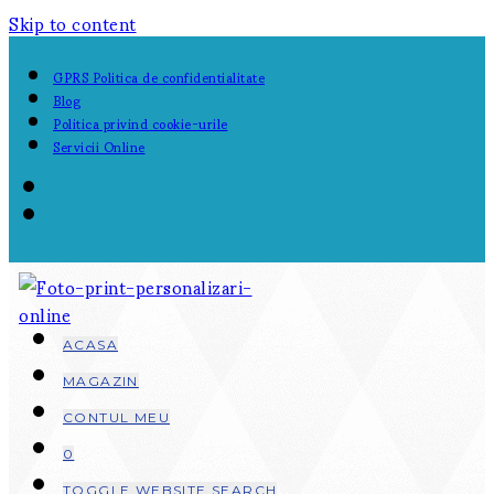
Skip to content
GPRS Politica de confidentialitate
Blog
Politica privind cookie-urile
Servicii Online
ACASA
MAGAZIN
CONTUL MEU
0
TOGGLE WEBSITE SEARCH