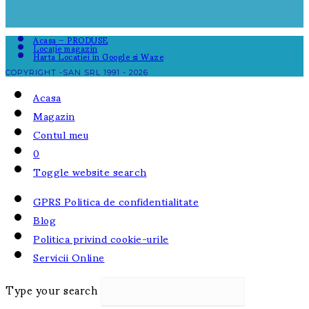
Acasa – PRODUSE
Locație magazin
Harta Locatiei in Google si Waze
COPYRIGHT -SAN SRL 1991 - 2026
Acasa
Magazin
Contul meu
0
Toggle website search
GPRS Politica de confidentialitate
Blog
Politica privind cookie-urile
Servicii Online
Type your search