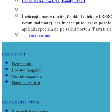
Cadou Rama foto Colaj Family FY001
Încărcați pozele dorite, fie dând click pe PERSO
ecran mai mare), caz în care puteți așeza pozele 
aplicația specială de pe saitul nostru Tastati 
Select options
DESPRE NOI
Despre noi
Locație magazin
Contactează-ne
Harta site-ului
INFORMATII UTILE
Sugestii și reclamații